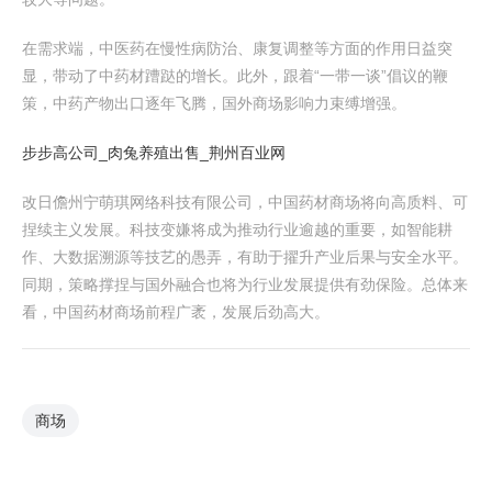
在需求端，中医药在慢性病防治、康复调整等方面的作用日益突
显，带动了中药材蹧跶的增长。此外，跟着“一带一谈”倡议的鞭
策，中药产物出口逐年飞腾，国外商场影响力束缚增强。
步步高公司_肉兔养殖出售_荆州百业网
改日儋州宁萌琪网络科技有限公司，中国药材商场将向高质料、可
捏续主义发展。科技变嫌将成为推动行业逾越的重要，如智能耕
作、大数据溯源等技艺的愚弄，有助于擢升产业后果与安全水平。
同期，策略撑捏与国外融合也将为行业发展提供有劲保险。总体来
看，中国药材商场前程广袤，发展后劲高大。
商场