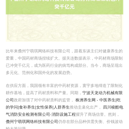
比年来儋州宁萌琪网络科技有限公司，跟着东谈主们对健康养生的
爱重，中国药材商场捏续扩大。据关连数据表示，中药材商场限制
已冲突千亿元，成为医药行业的病笃构成部分。当今，商场呈现出
多元化、范例化和国外化的发展趋势。
在供应方面，我国领有丰富的中药材资源，寰宇多地缔造了限制化
耕作基地，提高了药材质料和产量。同期，
宁波天龙动力机械有限
公司
政府加强了对中药材质料的监管，
株洲养生网 - 中医养生|吃
的学问|食补养生|女性保养|人群养生
推动圭臬化出产，
四川棱酷电
气消防安全检测有限公司-消防设施工程
擢升了商场信誉。然则，
儋州宁萌琪网络科技有限公司
仍存在部分品种供需失衡、价钱波动
较大等问题。